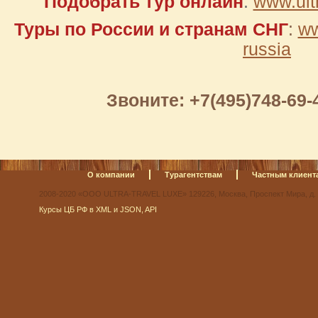
Подобрать тур онлайн
:
www.ult
Туры по России и странам СНГ
:
ww
russia
Звоните: +7(495)748-69-4
О компании
Турагентствам
Частным клиент
2008-2020 «ООО ULTRA-TRAVEL LUXE» 129226, Москва, Проспект Мира, д. 
Курсы ЦБ РФ в XML и JSON, API