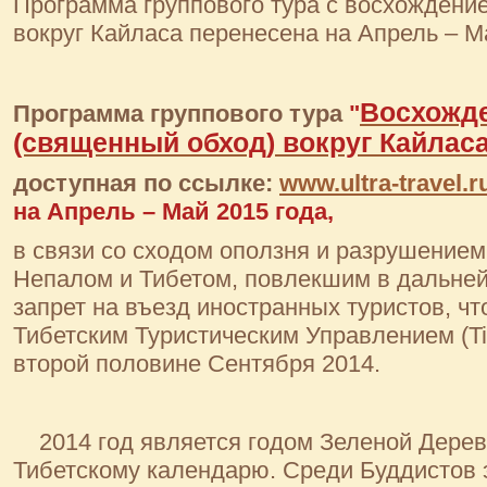
Программа группового тура с восхождени
вокруг Кайласа перенесена на Апрель – М
Восхожде
Программа группового тура
"
(священный обход) вокруг Кайлас
доступная по ссылке:
www.ultra-travel.r
на Апрель – Май 2015 года,
в связи со сходом оползня и разрушением
Непалом и Тибетом, повлекшим в дальне
запрет на въезд иностранных туристов, ч
Тибетским Туристическим Управлением (Tib
второй половине Сентября 2014.
2014 год является годом Зеленой Дере
Тибетскому календарю.
Среди Буддистов 