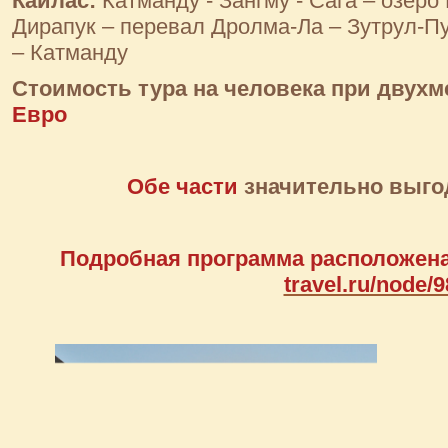
Кайлас:
Катманду - Зангму - Сага – озер
Дирапук – перевал Дролма-Ла – Зутрул-Пу
– Катманду
Стоимость тура на человека при двух
Евро
Обе части
значительно выго
Подробная программа расположена
travel.ru/node/9