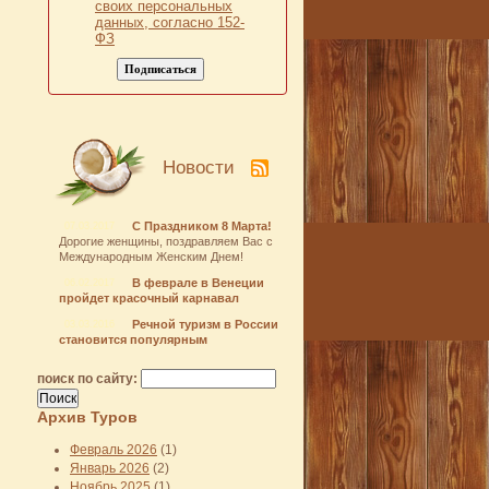
своих персональных
данных, согласно 152-
ФЗ
Новости
С Праздником 8 Марта!
07.03.2017
Дорогие женщины, поздравляем Вас с
Международным Женским Днем!
В феврале в Венеции
06.02.2017
пройдет красочный карнавал
Речной туризм в России
03.03.2016
становится популярным
поиск по сайту:
Архив Туров
Февраль 2026
(1)
Январь 2026
(2)
Ноябрь 2025
(1)